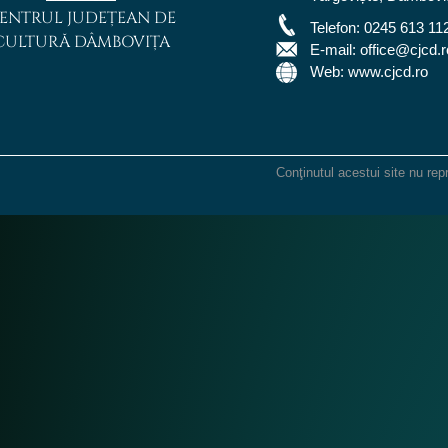
ENTRUL JUDEȚEAN DE
Telefon:
0245 613 11
CULTURĂ DÂMBOVIȚA
E-mail:
office@cjcd.r
Web: www.cjcd.ro
Conţinutul acestui site nu rep