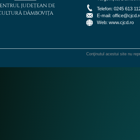
ENTRUL JUDEȚEAN DE
Telefon:
0245 613 11
CULTURĂ DÂMBOVIȚA
E-mail:
office@cjcd.r
Web: www.cjcd.ro
Conţinutul acestui site nu rep