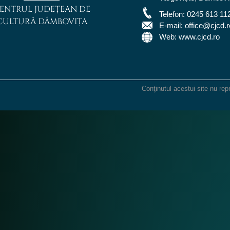
ENTRUL JUDEȚEAN DE
Telefon:
0245 613 11
CULTURĂ DÂMBOVIȚA
E-mail:
office@cjcd.r
Web: www.cjcd.ro
Conţinutul acestui site nu rep